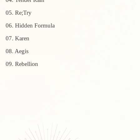
05. Re;Try
06. Hidden Formula
07. Karen
08. Aegis
09. Rebellion