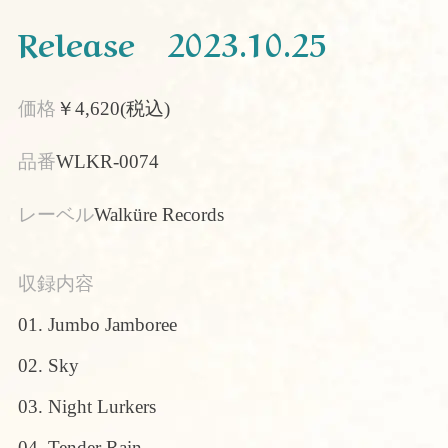
Release 2023.10.25
価格
￥4,620(税込)
品番
WLKR-0074
レーベル
Walküre Records
収録内容
01. Jumbo Jamboree
02. Sky
03. Night Lurkers
04. Tender Rain