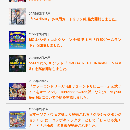
2025年3月13日
『P-47ⅡMD』 (MD用カートリッジ)を発売開始しました。
2025年3月2日
MCU×シティコネクション主催 第１回『百獣ゲームラン
ド』を開催しました。
2025年2月28日
SteamにてDLソフト『OMEGA 6 THE TRIANGLE STAR
S』を配信開始しました。
2025年2月26日
『ファーランドサーガ I&II サターントリビュート』公式サ
イトをオープンし、Nintendo Switch版、ならびにPlaySta
tion 5版について予約を開始しました。
2025年2月14日
日本一ソフトウェア様より発売される『クラシックダンジ
ョンX3』に、コラボキャラクターとして「じゃじゃ丸く
ん」と「おゆき」の参戦が発表されました。