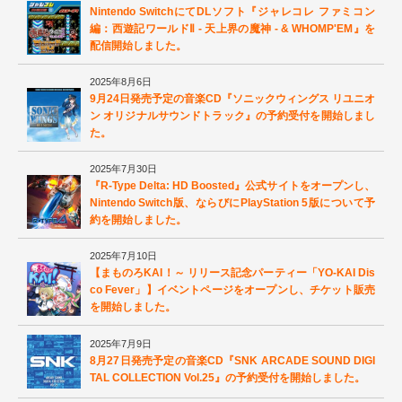
Nintendo SwitchにてDLソフト『ジャレコレ ファミコン
編：西遊記ワールドⅡ - 天上界の魔神 - & WHOMP'EM』を
配信開始しました。
2025年8月6日
9月24日発売予定の音楽CD『ソニックウィングス リユニオ
ン オリジナルサウンドトラック』の予約受付を開始しまし
た。
2025年7月30日
『R-Type Delta: HD Boosted』公式サイトをオープンし、
Nintendo Switch版、ならびにPlayStation 5版について予
約を開始しました。
2025年7月10日
【まものろKAI！～ リリース記念パーティー「YO-KAI Dis
co Fever」】イベントページをオープンし、チケット販売
を開始しました。
2025年7月9日
8月27日発売予定の音楽CD『SNK ARCADE SOUND DIGI
TAL COLLECTION Vol.25』の予約受付を開始しました。